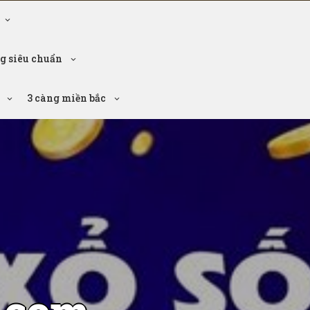
ng siêu chuẩn
3 càng miền bắc
.com