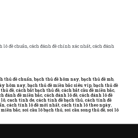
ính lô đề chuẩn, cách đánh đề chính xác nhất, cách đánh
h thủ đề chuẩn
,
bạch thủ đề hôm nay
,
bạch thủ đề mb
,
gày hôm nay
,
bạch thủ đề miền bắc siêu vip
,
bạch thủ đề
 thủ đề
,
cách bắt bạch thủ đề
,
cách bắt cầu đề miền bắc
,
ch đánh đề miền bắc
,
cách đánh lô đề
,
cách đánh lô đề
 lô
,
cach tinh de
,
cách tính đề bạch thủ
,
cách tính đề
uẩn
,
cách tính lô đề mới nhất
,
cách tính lô theo ngày
,
i miền bắc
,
soi cầu lô bạch thủ
,
soi cầu song thủ đề
,
soi lô