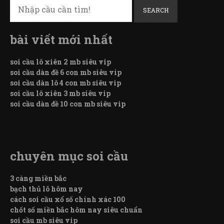
đề
SEARCH
mb
siêu
vip
bài viết mới nhất
soi cầu lô xiên 2 mb siêu vip
soi cầu dàn đề 6 con mb siêu vip
soi cầu dàn lô 4 con mb siêu vip
soi cầu lô xiên 3 mb siêu vip
soi cầu dàn đề 10 con mb siêu vip
chuyên mục soi cầu
3 càng miền bắc
bạch thủ lô hôm nay
cách soi cầu xổ số chính xác 100
chốt số miền bắc hôm nay siêu chuẩn
soi cầu mb siêu vip