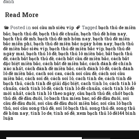
đánh
Read More
Posted in
soi cầu mb siêu vip
Tagged
bạch thủ de miền
bắc
,
bạch thủ đề
,
bạch thủ đề chuẩn
,
bạch thủ đề hôm nay
,
bạch thủ đề mb
,
bạch thủ đề mb hôm nay
,
bạch thủ đề miền
bắc miễn phí
,
bạch thủ đề miền bắc ngày hôm nay
,
bạch thủ
đề miền bắc siêu vip
,
bạch thủ đề miền bắc vip
,
bạch thủ đề
ngày mai
,
bạch thủ lô đề
,
bạch thủ lô miền bắc
,
bắt bạch thủ
đề
,
cách bắt bạch thủ đề
,
cách bắt cầu đề miền bắc
,
cách bắt
đặc biệt miền bắc
,
cách bắt đề miền bắc
,
cách đánh đề chính
xác nhất
,
cách đánh đề miền bắc
,
cách đánh lô đề
,
cách đánh
lô đề miền bắc
,
cach soi cau
,
cách soi cầu đề
,
cách soi cầu
miền bắc
,
cách soi đề
,
cách soi lô
,
cach tinh de
,
cách tính đề
bạch thủ
,
cách tính đề giải đặc biệt
,
cach tinh lo
,
cách tính lô
chuẩn
,
cách tính lô đề
,
cách tính lô đề chuẩn
,
cách tính lô đề
mới nhất
,
cách tính lô theo ngày
,
cầu bạch thủ đề
,
chốt bạch
thủ đề
,
đề đầu đuôi
,
lo bach thu mien bac
,
số đề đầu đuôi
,
soi
cầu đề đầu đuôi
,
soi cầu đề đầu đuôi miền bắc
,
soi cầu lô bạch
thủ
,
soi cầu song thủ đề
,
soi lô bạch thủ
,
song thủ đề
,
song thủ
đề hôm nay
,
tinh lo de
,
tính số đề
,
xem bạch thủ lô đề
144 bình
ở
luận
soi
cầu
song
thủ