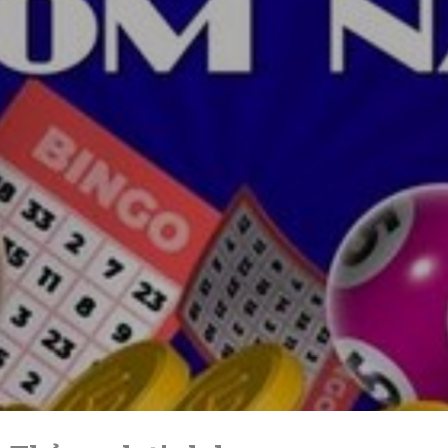
Skip
to