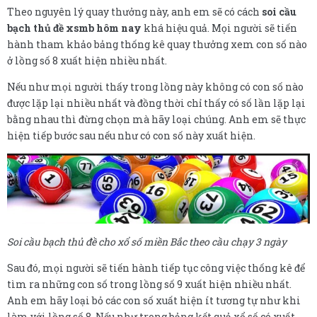
Theo nguyên lý quay thưởng này, anh em sẽ có cách
soi cầu
bạch thủ đề xsmb hôm nay
khá hiệu quả. Mọi người sẽ tiến
hành tham khảo bảng thống kê quay thưởng xem con số nào
ở lồng số 8 xuất hiện nhiều nhất.
Nếu như mọi người thấy trong lồng này không có con số nào
được lặp lại nhiều nhất và đồng thời chỉ thấy có số lần lặp lại
bằng nhau thì đừng chọn mà hãy loại chúng. Anh em sẽ thực
hiện tiếp bước sau nếu như có con số này xuất hiện.
Soi cầu bạch thủ đề cho xổ số miền Bắc theo cầu chạy 3 ngày
Sau đó, mọi người sẽ tiến hành tiếp tục công việc thống kê để
tìm ra những con số trong lồng số 9 xuất hiện nhiều nhất.
Anh em hãy loại bỏ các con số xuất hiện ít tương tự như khi
làm với lồng số 8. Nếu như trong bảng kết quả xổ số có xuất