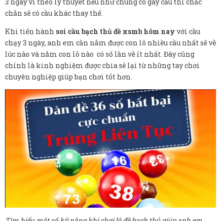
3 ngày vì theo lý thuyết nếu như chúng có gãy cầu thì chắc
chắn sẽ có cầu khác thay thế.
Khi tiến hành
soi cầu bạch thủ đề xsmb hôm nay
với cầu
chạy 3 ngày, anh em cần nắm được con lô nhiều cầu nhất sẽ về
lúc nào và nắm con lô nào có số lần về ít nhất. Đây cũng
chính là kinh nghiệm được chia sẻ lại từ những tay chơi
chuyên nghiệp giúp bạn chơi tốt hơn.
Tìm hiểu một số kỹ năng khi chơi lô đề bạch thủ giúp anh em