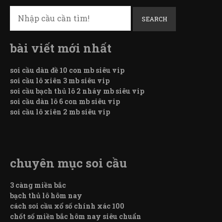
SEARCH
bài viết mới nhất
soi cầu dàn đề 10 con mb siêu vip
soi cầu lô xiên 3 mb siêu vip
soi cầu bạch thủ lô 2 nháy mb siêu vip
soi cầu dàn lô 6 con mb siêu vip
soi cầu lô xiên 2 mb siêu vip
chuyên mục soi cầu
3 càng miền bắc
bạch thủ lô hôm nay
cách soi cầu xổ số chính xác 100
chốt số miền bắc hôm nay siêu chuẩn