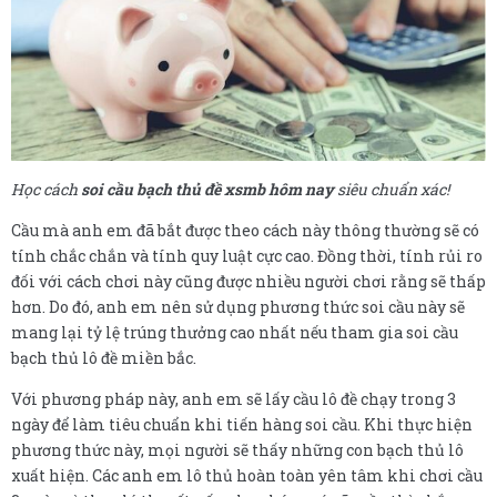
Học cách
soi cầu bạch thủ đề xsmb hôm nay
siêu chuẩn xác!
Cầu mà anh em đã bắt được theo cách này thông thường sẽ có
tính chắc chắn và tính quy luật cực cao. Đồng thời, tính rủi ro
đối với cách chơi này cũng được nhiều người chơi rằng sẽ thấp
hơn. Do đó, anh em nên sử dụng phương thức soi cầu này sẽ
mang lại tỷ lệ trúng thưởng cao nhất nếu tham gia soi cầu
bạch thủ lô đề miền bắc.
Với phương pháp này, anh em sẽ lấy cầu lô đề chạy trong 3
ngày để làm tiêu chuẩn khi tiến hàng soi cầu. Khi thực hiện
phương thức này, mọi người sẽ thấy những con bạch thủ lô
xuất hiện. Các anh em lô thủ hoàn toàn yên tâm khi chơi cầu