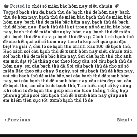
Posted in
chốt số miền bắc hôm nay siêu chuẩn
Tagged
bạch thu de
,
bach thu de
,
bạch thủ de hôm nay
,
bach
thu de hom nay
,
bạch thủ de miền bắc
,
bạch thủ de miền bắc
hôm nay
,
bach thủ de miền bắc hôm nay
,
bạch thủ đề
,
bạch
thủ đề hôm nay
,
Bạch thủ đề là gì trong xổ số miền bắc hôm
nay
,
bạch thủ đề miền bắc ngày hôm nay
,
bạch thủ đề miễn
phí
,
bạch thủ đề siêu vip
,
bạch thủ đề vip
,
Cách tính bạch thủ
đề cho kết quả xổ số hôm nay theo lô kép kết quả giải đặc
biệt và giải 7
,
cầu lô de bạch thủ chính xác 100
,
đề bạch thủ
,
Học cách soi cầu bạch thủ đề xsmb hôm nay siêu chuẩn xác
,
soi bạch thủ de miền bắc hôm nay
,
Soi cầu bạch thủ cho anh
em mới đạt tỷ lệ thắng cao theo lồng cầu
,
soi cầu bạch thủ de
hôm nay
,
soi cầu bạch thủ đề
,
Soi cầu bạch thủ đề cho xổ số
miền Bắc theo cầu chạy 3 ngày
,
soi cầu bạch thủ đề hôm nay
,
soi cầu bạch thủ đề miền bắc
,
soi cầu bạch thủ đề xsmb hôm
nay
,
soi cầu bạch thủ đề xsmb hôm nay cầu siêu đẹp
,
soi cầu
đề bạch thủ
,
soi cầu lô de bạch thủ
,
Tìm hiểu một số kỹ năng
khi chơi lô đề bạch thủ giúp anh em luôn thắng
,
Tổng hợp
phương pháp soi cầu bạch thủ đề xsmb hôm nay giúp anh
em kiếm tiền cực tốt
,
xsmb bạch thủ lô de
Previous
Next