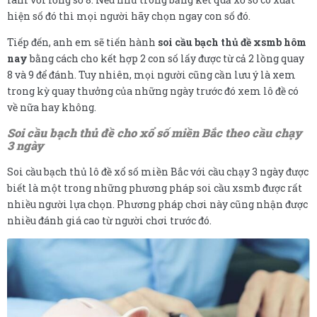
hiện số đó thì mọi người hãy chọn ngay con số đó.
Tiếp đến, anh em sẽ tiến hành
soi cầu bạch thủ đề xsmb hôm
nay
bằng cách cho kết hợp 2 con số lấy được từ cả 2 lồng quay
8 và 9 để đánh. Tuy nhiên, mọi người cũng cần lưu ý là xem
trong kỳ quay thưởng của những ngày trước đó xem lô đề có
về nữa hay không.
Soi cầu bạch thủ đề cho xổ số miền Bắc theo cầu chạy
3 ngày
Soi cầu bạch thủ lô đề xổ số miền Bắc với cầu chạy 3 ngày được
biết là một trong những phương pháp soi cầu xsmb được rất
nhiều người lựa chọn. Phương pháp chơi này cũng nhận được
nhiều đánh giá cao từ người chơi trước đó.