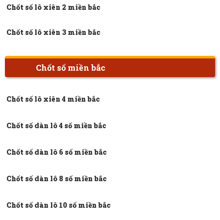
Chốt số lô xiên 2 miền bắc
Chốt số lô xiên 3 miền bắc
Chốt số miền bắc
Chốt số lô xiên 4 miền bắc
Chốt số dàn lô 4 số miền bắc
Chốt số dàn lô 6 số miền bắc
Chốt số dàn lô 8 số miền bắc
Chốt số dàn lô 10 số miền bắc