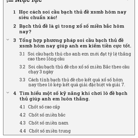
Học cách soi cầu bạch thủ đề xsmb hôm nay
siêu chuẩn xác!
Bạch thủ đề là gì trong xổ số miền bắc hôm
nay?
Tổng hợp phương pháp soi cầu bạch thủ đề
xsmb hôm nay giúp anh em kiếm tiền cực tốt.
Soi cầu bạch thủ cho anh em mới đạt tỷ lệ thắng
cao theo lồng cầu
Soi cầu bạch thủ đề cho xổ số miền Bắc theo cầu
chạy 3 ngày
Cách tính bạch thủ đề cho kết quả xổ số hôm
nay theo lô kép kết quả giải đặc biệt và giải 7.
Tìm hiểu một số kỹ năng khi chơi lô đề bạch
thủ giúp anh em luôn thắng.
Chốt số cao cấp
Chốt số miền bắc
Chốt số miền nam
Chốt số miền trung