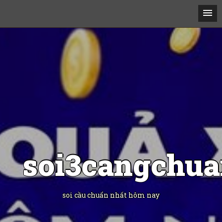
soi3cangchua
soi cầu chuẩn nhất hôm nay