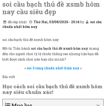
content
soi cầu bạch thủ đề xsmb hôm
nay cầu siêu đẹp
đã câp nhật:
Thứ Hai, 03/08/2026 - 20:14
by
soi cầu
chuẩn nhất hôm nay
soi cầu bạch thủ đề xsmb hôm nay
Mô tả: Tiến hành
soi cầu bạch thủ đề xsmb hôm nay
mang
đến cho người chơi tỷ lệ chiến thắng cao nhưng liệu bạn đã
biết được cách chơi nào hay cho mình?
»
soi 3 càng chuẩn nhất hiện nay
«
Bài viết
Học cách soi cầu bạch thủ đề xsmb hôm
nay siêu chuẩn xác!
Mục lục