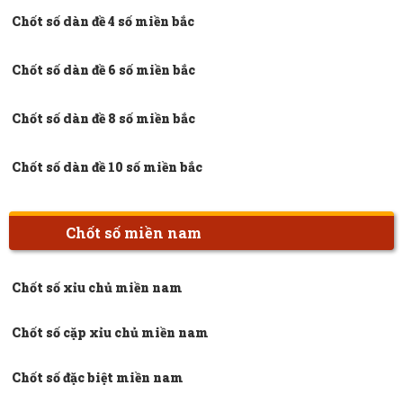
Chốt số dàn đề 4 số miền bắc
Chốt số dàn đề 6 số miền bắc
Chốt số dàn đề 8 số miền bắc
Chốt số dàn đề 10 số miền bắc
Chốt số miền nam
Chốt số xỉu chủ miền nam
Chốt số cặp xỉu chủ miền nam
Chốt số đặc biệt miền nam