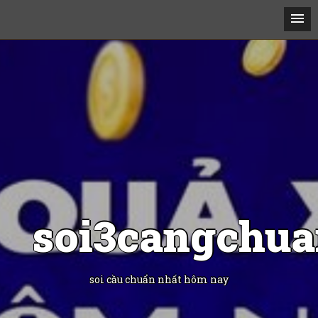
soi3cangchua
soi cầu chuẩn nhất hôm nay