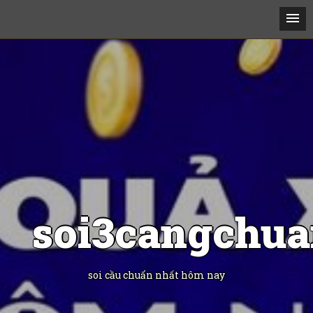
soi3cangchua
soi cầu chuẩn nhất hôm nay