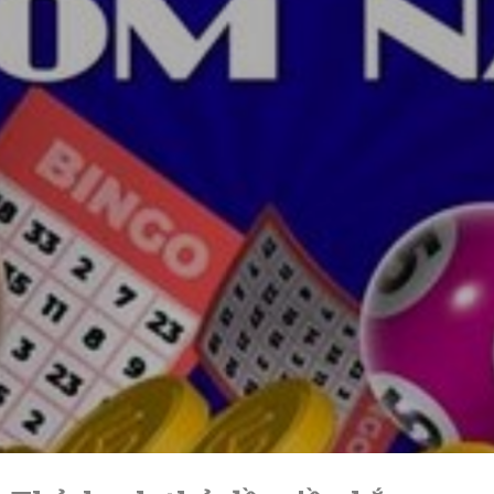
Skip
to