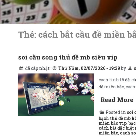
Skip
to
Thẻ:
cách bắt cầu đề miền b
content
soi cầu song thủ đề mb siêu vip
đã câp nhật:
Thứ Năm, 02/07/2026 - 19:29
by
cách tính lô đề, c
đề miền bắc, cach 
Read More
Posted in
soi 
bạch thủ đề mb 
miền bắc vip
,
bạc
cách bắt đặc biệt
miền bắc
,
cach so