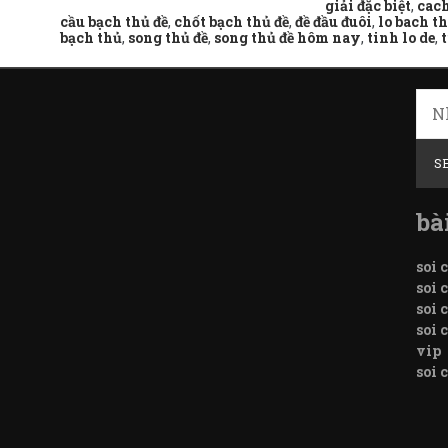
giải đặc biệt
,
cach
cầu bạch thủ đề
,
chốt bạch thủ đề
,
đề đầu đuôi
,
lo bach t
bạch thủ
,
song thủ đề
,
song thủ đề hôm nay
,
tinh lo de
,
t
S
bà
soi 
soi 
soi 
soi 
vip
soi 