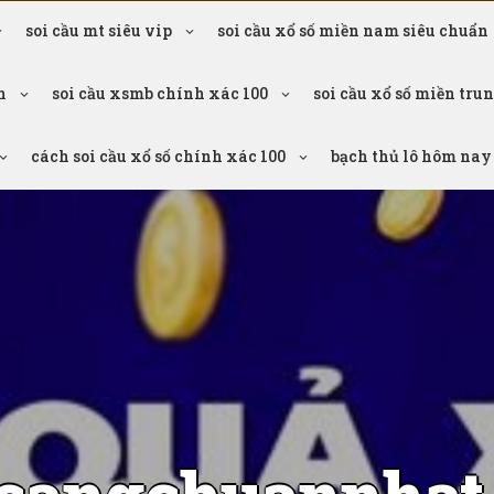
soi cầu mt siêu vip
soi cầu xổ số miền nam siêu chuẩn
n
soi cầu xsmb chính xác 100
soi cầu xổ số miền tru
cách soi cầu xổ số chính xác 100
bạch thủ lô hôm nay
3cangchuannhat