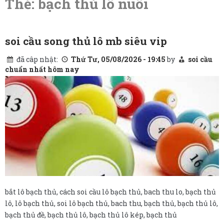
Thẻ:
bạch thủ lô nuôi
content
soi cầu song thủ lô mb siêu vip
đã câp nhật:
Thứ Tư, 05/08/2026 - 19:45
by
soi cầu
chuẩn nhất hôm nay
bắt lô bạch thủ, cách soi cầu lô bạch thủ, bach thu lo, bạch thủ
lô, lô bạch thủ, soi lô bạch thủ, bach thu, bạch thủ, bạch thủ lô,
bạch thủ đề, bạch thủ lô, bạch thủ lô kép, bạch thủ