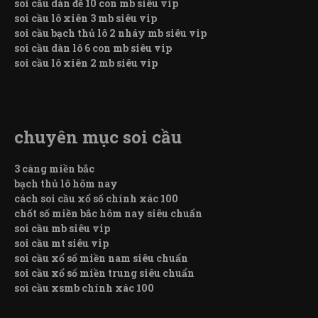
soi cầu dàn đề 10 con mb siêu vip
soi cầu lô xiên 3 mb siêu vip
soi cầu bạch thủ lô 2 nháy mb siêu vip
soi cầu dàn lô 6 con mb siêu vip
soi cầu lô xiên 2 mb siêu vip
chuyên mục soi cầu
3 càng miền bắc
bạch thủ lô hôm nay
cách soi cầu xổ số chính xác 100
chốt số miền bắc hôm nay siêu chuẩn
soi cầu mb siêu vip
soi cầu mt siêu vip
soi cầu xổ số miền nam siêu chuẩn
soi cầu xổ số miền trung siêu chuẩn
soi cầu xsmb chính xác 100