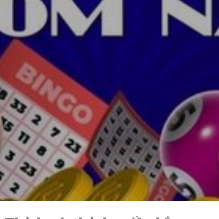
Skip
to