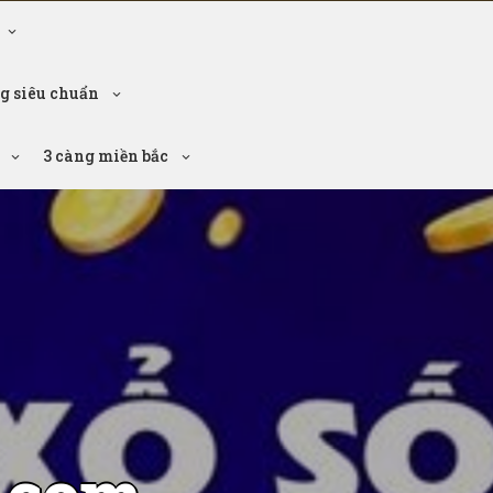
ng siêu chuẩn
3 càng miền bắc
.com