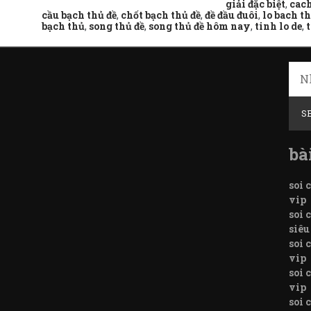
giải đặc biệt
,
cach
cầu bạch thủ đề
,
chốt bạch thủ đề
,
đề đầu đuôi
,
lo bach t
bạch thủ
,
song thủ đề
,
song thủ đề hôm nay
,
tinh lo de
,
t
S
bà
soi 
vip
soi 
siêu
soi 
vip
soi 
vip
soi 