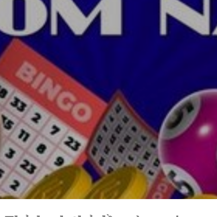
Skip
to