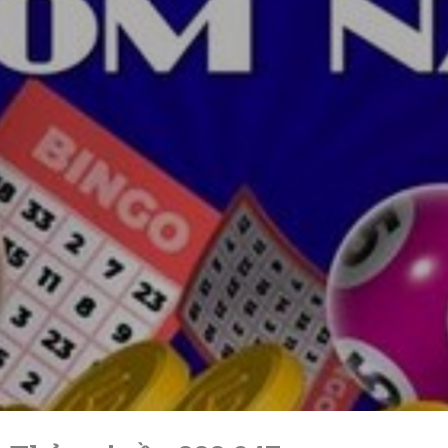
Skip
to