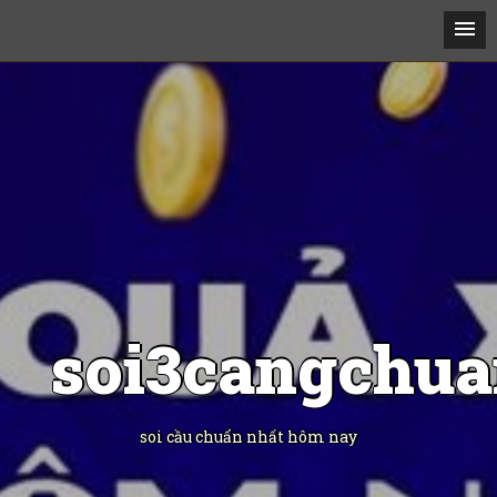
soi3cangchua
soi cầu chuẩn nhất hôm nay