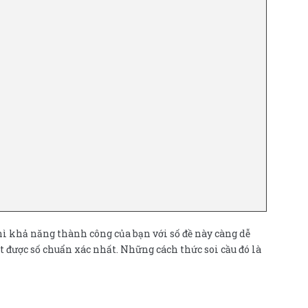
hì khả năng thành công của bạn với số đề này càng dễ
t được số chuẩn xác nhất. Những cách thức soi cầu đó là