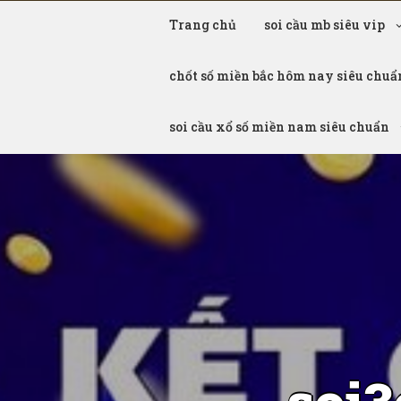
Trang chủ
soi cầu mb siêu vip
chốt số miền bắc hôm nay siêu chuẩ
soi cầu xổ số miền nam siêu chuẩn
soi