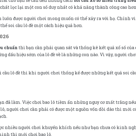
ãi cho bạn sẽ cần đến những cách
soi cầu xổ số miền trung siê
chất lọc lại một con số duy nhất có khả năng thành công cao hơ
 luôn được người chơi mong muốn có thể xảy ra với họ. Chính vì 
thể soi cầu lô đề một cách hiệu quả hơn.
2026
êu chuẩn
thì bạn cần phải quan sát và thống kê kết quả xổ số của 
ững dấu hiệu sớm của lô đề về là những con nào. Vì vậy, người ch
i cầu lô đề thì khi người chơi thống kế được những kết quả soi c
ì bạn đã lầm. Việc chơi bao lô tiềm ẩn những nguy cơ mất trắng
o lô, người chơi cần phải có được một nguồn vốn dồi dào thì mới c
ạch.
c nhiều người chơi khuyến khích nếu như bạn chưa có kinh nghiệm
ình thì mới chơi bao lô.