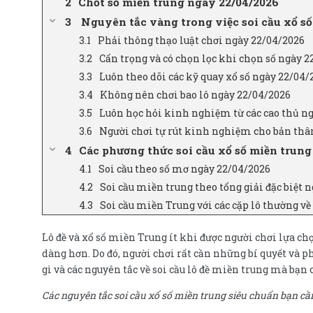
Chốt số miền trung ngày 22/04/2026
Nguyên tắc vàng trong việc soi cầu xổ số
Phải thông thạo luật chơi ngày 22/04/2026
Cẩn trọng và có chọn lọc khi chọn số ngày 2
Luôn theo dõi các kỹ quay xổ số ngày 22/04/
Không nên chơi bao lô ngày 22/04/2026
Luôn học hỏi kinh nghiệm từ các cao thủ n
Người chơi tự rút kinh nghiệm cho bản thâ
Các phương thức soi cầu xổ số miền trun
Soi cầu theo số mơ ngày 22/04/2026
Soi cầu miền trung theo tổng giải đặc biệt 
Soi cầu miền Trung với các cặp lô thường v
Lô đề và xổ số miền Trung ít khi được người chơi lựa c
dàng hơn. Do đó, người chơi rất cần những bí quyết và 
gì và các nguyên tắc về soi cầu lô đề miền trung mà bạn 
Các nguyên tắc soi cầu xổ số miền trung siêu chuẩn bạn c