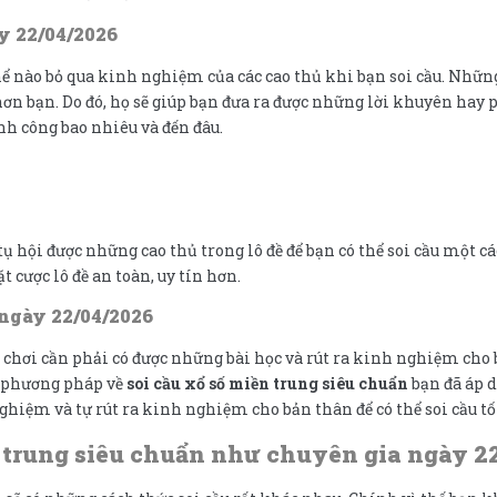
y 22/04/2026
ể nào bỏ qua kinh nghiệm của các cao thủ khi bạn soi cầu. Nhữn
n bạn. Do đó, họ sẽ giúp bạn đưa ra được những lời khuyên hay ph
nh công bao nhiêu và đến đâu.
ụ hội được những cao thủ trong lô đề để bạn có thể soi cầu một c
 cược lô đề an toàn, uy tín hơn.
 ngày 22/04/2026
i chơi cần phải có được những bài học và rút ra kinh nghiệm ch
g phương pháp về
soi cầu xổ số miền trung siêu chuẩn
bạn đã áp d
nghiệm và tự rút ra kinh nghiệm cho bản thân để có thể soi cầu tố
 trung siêu chuẩn như chuyên gia ngày 2