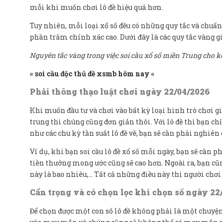
mỗi khi muốn chơi lô đề hiệu quả hơn.
Tuy nhiên, mỗi loại xổ số đều có những quy tắc và chuẩ
phần trăm chính xác cao. Dưới đây là các quy tắc vàng g
Nguyên tắc vàng trong việc soi cầu xổ số miền Trung cho k
»
soi cầu độc thủ đề xsmb hôm nay
«
Phải thông thạo luật chơi ngày 22/04/2026
Khi muốn đầu tư và chơi vào bất kỳ loại hình trò chơi giả
trung thì chúng cũng đơn giản thôi. Với lô đề thì bạn ch
như các chu kỳ tần suất lô đề về, bạn sẽ cần phải nghiê
Ví dụ, khi bạn soi cầu lô đề xổ số mỗi ngày, bạn sẽ cần 
tiền thưởng mong ước cũng sẽ cao hơn. Ngoài ra, bạn cũn
này là bao nhiêu,… Tất cả những điều này thì người chơ
Cẩn trọng và có chọn lọc khi chọn số ngày 22
Để chọn được một con số lô đề không phải là một chuyệ