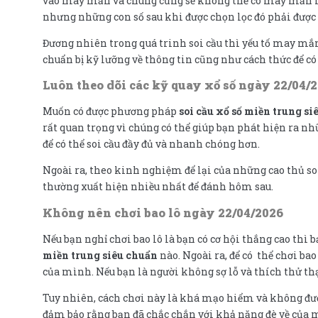
vào may mắn và chúng cũng sẽ không thể có may mắn m
nhưng những con số sau khi được chọn lọc đó phải được 
Đương nhiên trong quá trinh soi cầu thì yếu tố may mắn
chuẩn bị kỹ lưỡng về thông tin cũng như cách thức để có 
Luôn theo dõi các kỹ quay xổ số ngày 22/04/
Muốn có được phương pháp
soi cầu xổ số miền trung si
rất quan trọng vì chúng có thể giúp bạn phát hiện ra nh
để có thể soi cầu đầy đủ và nhanh chóng hơn.
Ngoài ra, theo kinh nghiệm để lại của những cao thủ so
thường xuất hiện nhiều nhất để đánh hôm sau.
Không nên chơi bao lô ngày 22/04/2026
Nếu bạn nghỉ chơi bao lô là bạn có cơ hội thắng cao th
miền trung siêu chuẩn
nào. Ngoài ra, để có thể chơi ba
của mình. Nếu bạn là người không sợ lỗ và thích thử th
Tuy nhiên, cách chơi này là khá mạo hiểm và không đượ
đảm bảo rằng bạn đã chắc chắn với khả năng đè về của m