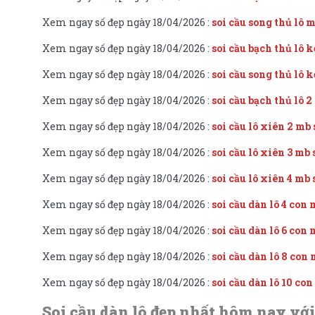
Xem ngay số đẹp ngày 18/04/2026 :
soi cầu song thủ lô m
Xem ngay số đẹp ngày 18/04/2026 :
soi cầu bạch thủ lô 
Xem ngay số đẹp ngày 18/04/2026 :
soi cầu song thủ lô 
Xem ngay số đẹp ngày 18/04/2026 :
soi cầu bạch thủ lô 
Xem ngay số đẹp ngày 18/04/2026 :
soi cầu lô xiên 2 mb 
Xem ngay số đẹp ngày 18/04/2026 :
soi cầu lô xiên 3 mb 
Xem ngay số đẹp ngày 18/04/2026 :
soi cầu lô xiên 4 mb 
Xem ngay số đẹp ngày 18/04/2026 :
soi cầu dàn lô 4 con 
Xem ngay số đẹp ngày 18/04/2026 :
soi cầu dàn lô 6 con 
Xem ngay số đẹp ngày 18/04/2026 :
soi cầu dàn lô 8 con 
Xem ngay số đẹp ngày 18/04/2026 :
soi cầu dàn lô 10 con
Soi cầu dàn lô đẹp nhất hôm nay vớ