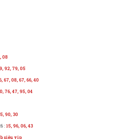
, 08
9, 92, 79, 05
6, 67, 08, 67, 66, 40
0, 76, 47, 95, 04
5, 90, 30
6 :
15, 96, 06, 43
b siêu vip