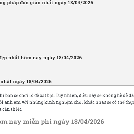
ơng pháp đơn giản nhất ngày 18/04/2026
 đẹp nhất hôm nay ngày 18/04/2026
ả nhất ngày 18/04/2026
hì bạn sẽ chơi lô đề bất bại. Tuy nhiên, điều này sẽ không hề dễ d
u. Mỗi anh em với những kinh nghiệm chơi khác nhau sẽ có thể th
 cần thiết.
hôm nay miễn phí ngày 18/04/2026