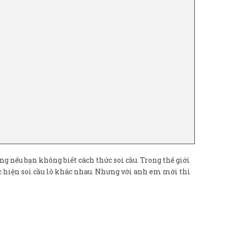
àng nếu bạn không biết cách thức soi cầu. Trong thế giới
ực hiện soi cầu lô khác nhau. Nhưng với anh em mới thì