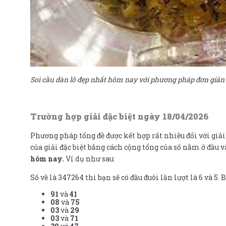
Soi cầu dàn lô đẹp nhất hôm nay với phương pháp đơn giản
Trường hợp giải đặc biệt ngày 18/04/2026
Phương pháp tổng đề được kết hợp rất nhiều đối với giải đ
của giải đặc biệt bằng cách cộng tổng của số nằm ở đầu v
hôm nay.
Ví dụ như sau:
Số về là 347264 thì bạn sẽ có đầu đuôi lần lượt là 6 và 5.
91
và
41
08
và
75
03
và
29
03
và
71