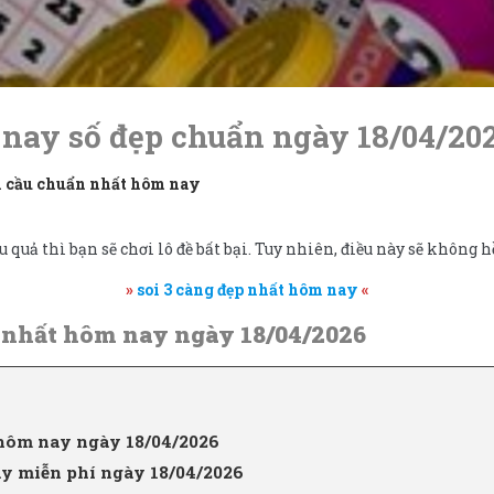
 nay số đẹp chuẩn ngày 18/04/20
i cầu chuẩn nhất hôm nay
u quả thì bạn sẽ chơi lô đề bất bại. Tuy nhiên, điều này sẽ không 
»
soi 3 càng đẹp nhất hôm nay
«
p nhất hôm nay ngày 18/04/2026
t hôm nay ngày 18/04/2026
ay miễn phí ngày 18/04/2026