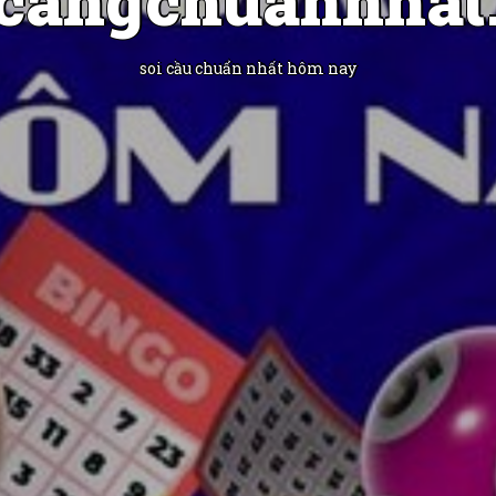
soi cầu chuẩn nhất hôm nay