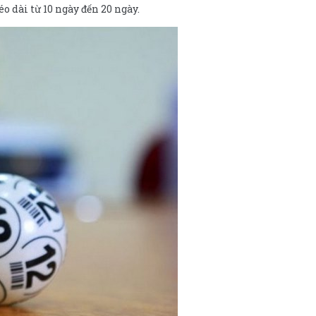
éo dài từ 10 ngày đến 20 ngày.