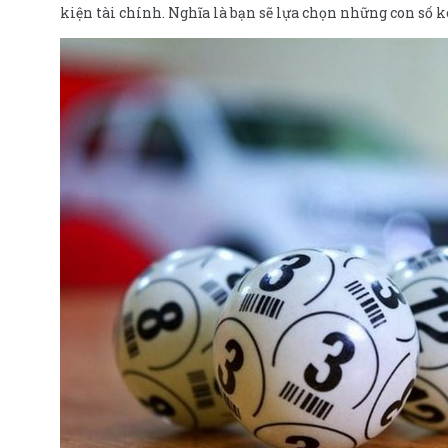
kiện tài chính. Nghĩa là bạn sẽ lựa chọn những con số k