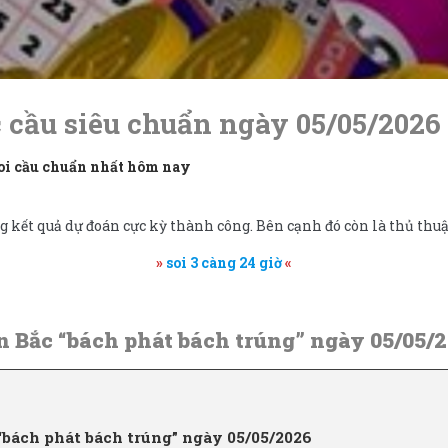
c cầu siêu chuẩn ngày 05/05/2026
oi cầu chuẩn nhất hôm nay
ết quả dự đoán cực kỳ thành công. Bên cạnh đó còn là thủ thuật 
»
soi 3 càng 24 giờ
«
ền Bắc “bách phát bách trúng” ngày 05/05/
 “bách phát bách trúng” ngày 05/05/2026