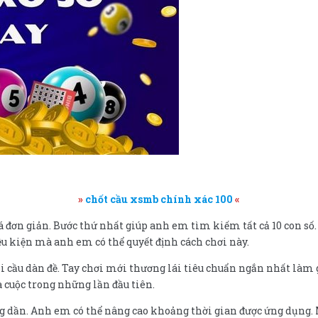
»
chốt cầu xsmb chính xác 100
«
 đơn giản. Bước thứ nhất giúp anh em tìm kiếm tất cả 10 con số. K
ều kiện mà anh em có thể quyết định cách chơi này.
i cầu dàn đề. Tay chơi mới thương lái tiêu chuẩn ngắn nhất làm
a cuộc trong những lần đầu tiên.
g dần. Anh em có thể nâng cao khoảng thời gian được ứng dụng. 