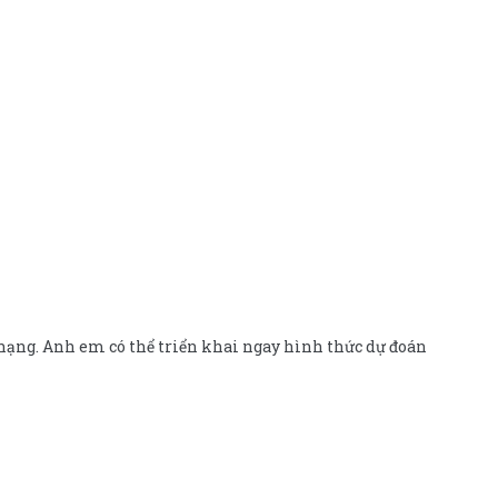
ố hạng. Anh em có thể triển khai ngay hình thức dự đoán