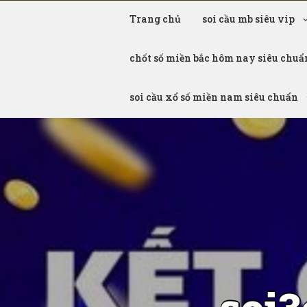
Trang chủ
soi cầu mb siêu vip
chốt số miền bắc hôm nay siêu chuẩ
soi cầu xổ số miền nam siêu chuẩn
soi