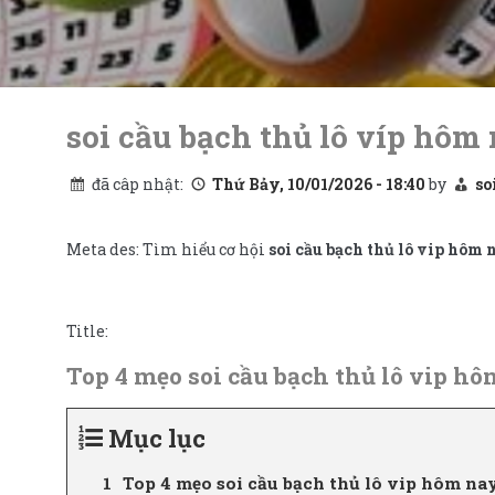
Skip
to
soi cầu bạch thủ lô víp hôm 
content
đã câp nhật:
Thứ Bảy, 10/01/2026 - 18:40
by
so
Meta des: Tìm hiểu cơ hội
soi cầu bạch thủ lô vip hôm 
Title:
Top 4 mẹo soi cầu bạch thủ lô vip h
Mục lục
Top 4 mẹo soi cầu bạch thủ lô vip hôm na