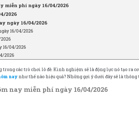
ay miễn phí ngày 16/04/2026
04/2026
ay ngày 16/04/2026
ngày 16/04/2026
/2026
y 16/04/2026
04/2026
rong các trò chơi lô đề. Kinh nghiệm sẽ là động lực nó tạo ra c
 hôm nay
như thế nào hiệu quả? Những gợi ý dưới đây sẽ là thông
hôm nay miễn phí ngày 16/04/2026