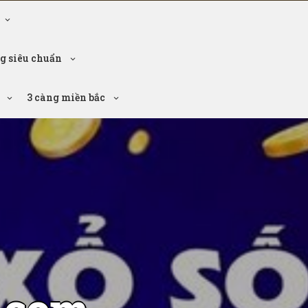
ng siêu chuẩn
3 càng miền bắc
.com