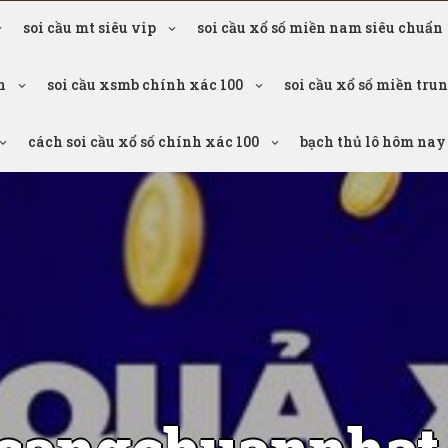
soi cầu mt siêu vip
soi cầu xổ số miền nam siêu chuẩn
n
soi cầu xsmb chính xác 100
soi cầu xổ số miền tru
cách soi cầu xổ số chính xác 100
bạch thủ lô hôm nay
3cangchuannhat