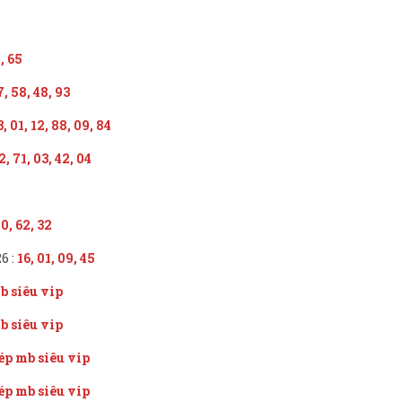
, 65
7, 58, 48, 93
3, 01, 12, 88, 09, 84
2, 71, 03, 42, 04
0, 62, 32
6 :
16, 01, 09, 45
b siêu vip
b siêu vip
kép mb siêu vip
kép mb siêu vip