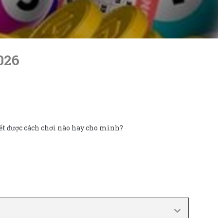
026
iết được cách chơi nào hay cho mình?