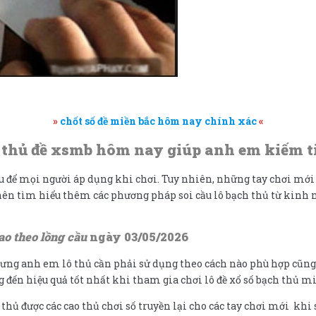
»
chốt số đề miền bắc hôm nay chính xác
«
thủ đề xsmb hôm nay giúp anh em kiếm tiề
ều để mọi người áp dụng khi chơi. Tuy nhiên, những tay chơi mới
 nên tìm hiểu thêm các phương pháp soi cầu lô bạch thủ từ kinh 
ao theo lồng cầu
ngày 03/05/2026
hưng anh em lô thủ cần phải sử dụng theo cách nào phù hợp cũn
ến hiệu quả tốt nhất khi tham gia chơi lô đề xổ số bạch thủ mi
ủ được các cao thủ chơi số truyền lại cho các tay chơi mới khi s