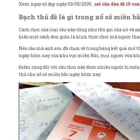
Xem ngay số đẹp ngày 03/05/2026 :
soi cầu dàn đề 10 co
Bạch thủ đề là gì trong xổ số miền 
Cách chơi của loại cầu này cũng như tên gọi của nó và a
hiểu một cách đơn giản là hình thức chơi mà người tham
Nếu cầu mà anh em đã chọn về trong bảng kết quả mở thưở
ngày hôm nay của khu vực miền Bắc, mọi người vừa khôn
Điểm cộng đối với cầu chơi này được nhiều người bị cuốn 
thủ cho xổ số miền bắc ngày hôm nay.