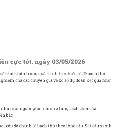
n cực tốt. ngày 03/05/2026
 sẽ khó khăn trong quá trình tìm hiểu lô đề bạch thủ
nghiệm của các chuyên gia về xổ số dự đoán kết quả như
g như mọi người phải nắm rõ từng cách chơi của
ền bắc.
oi cầu đó chính là bạch thủ theo lồng cầu. Soi cầu xsmb