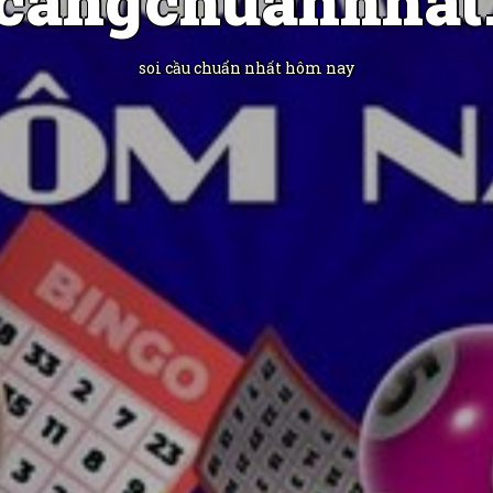
soi cầu chuẩn nhất hôm nay