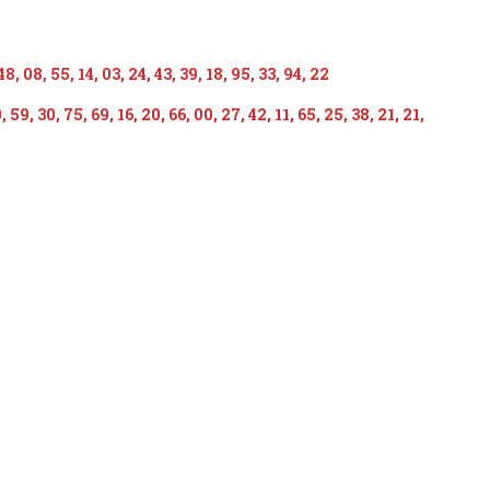
48, 08, 55, 14, 03, 24, 43, 39, 18, 95, 33, 94, 22
 59, 30, 75, 69, 16, 20, 66, 00, 27, 42, 11, 65, 25, 38, 21, 21,