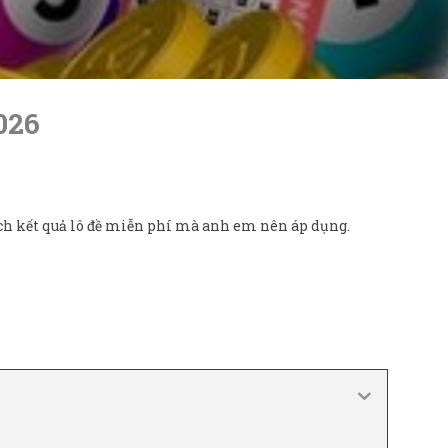
026
ch kết quả lô đề miễn phí mà anh em nên áp dụng.