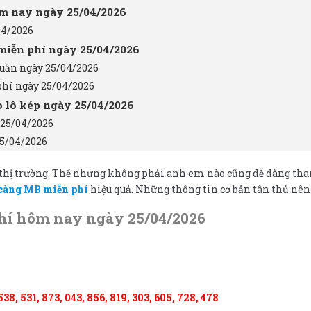
ôm nay ngày 25/04/2026
04/2026
miễn phí ngày 25/04/2026
 tuần ngày 25/04/2026
 phí ngày 25/04/2026
o lô kép ngày 25/04/2026
 25/04/2026
25/04/2026
n thị trường. Thế nhưng không phải anh em nào cũng dễ dàng tham
 càng MB miễn phí
hiệu quả. Những thông tin cơ bản tân thủ nên b
phí hôm nay ngày 25/04/2026
538, 531, 873, 043, 856, 819, 303, 605, 728, 478