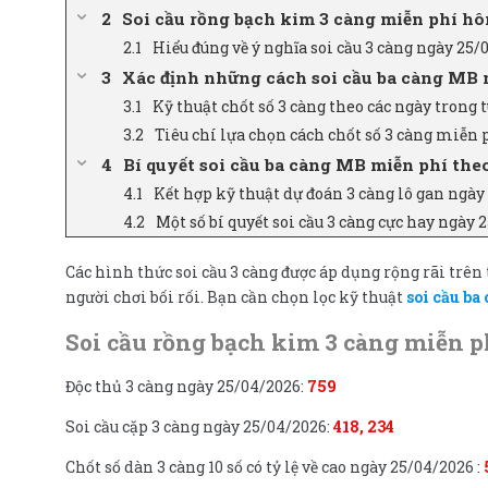
Soi cầu rồng bạch kim 3 càng miễn phí h
Hiểu đúng về ý nghĩa soi cầu 3 càng ngày 25/
Xác định những cách soi cầu ba càng MB 
Kỹ thuật chốt số 3 càng theo các ngày trong
Tiêu chí lựa chọn cách chốt số 3 càng miễn
Bí quyết soi cầu ba càng MB miễn phí the
Kết hợp kỹ thuật dự đoán 3 càng lô gan ngày
Một số bí quyết soi cầu 3 càng cực hay ngày 
Các hình thức soi cầu 3 càng được áp dụng rộng rãi trê
người chơi bối rối. Bạn cần chọn lọc kỹ thuật
soi cầu ba
Soi cầu rồng bạch kim 3 càng miễn 
Độc thủ 3 càng ngày 25/04/2026:
759
Soi cầu cặp 3 càng ngày 25/04/2026:
418, 234
Chốt số dàn 3 càng 10 số có tỷ lệ về cao ngày 25/04/2026 :