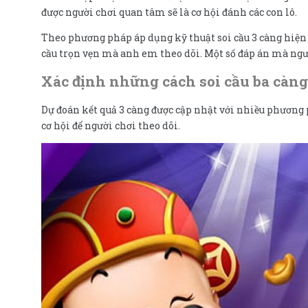
được người chơi quan tâm sẽ là cơ hội đánh các con lô.
Theo phương pháp áp dụng kỹ thuật soi cầu 3 càng hiện
cầu trọn vẹn mà anh em theo dõi. Một số đáp án mà ngườ
Xác định những cách soi cầu ba càn
Dự đoán kết quả 3 càng được cập nhật với nhiều phươn
cơ hội để người chơi theo dõi.