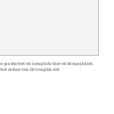
 gia. Đặc biệt với lượng kiến thức rất đa dạng khiến
iết sẽ được tóm tắt trong bài viết.