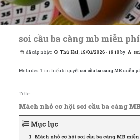
Skip
to
soi cầu ba càng mb miễn ph
content
đã câp nhật:
Thứ Hai, 19/01/2026 - 19:10
by
so
Meta des: Tìm hiểu bí quyết
soi cầu ba càng MB miễn p
Title:
Mách nhỏ cơ hội soi cầu ba càng MB
Mục lục
Mách nhỏ cơ hội soi cầu ba càng MB miễn 