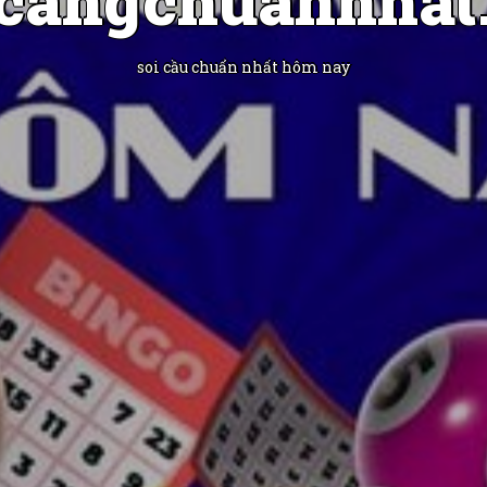
soi cầu chuẩn nhất hôm nay