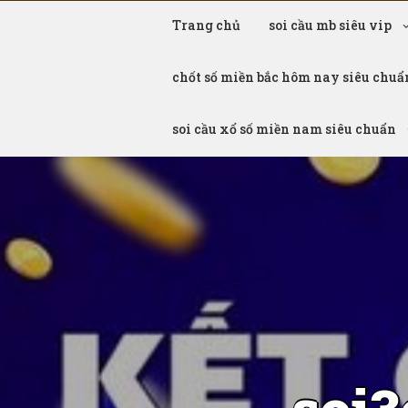
Trang chủ
soi cầu mb siêu vip
chốt số miền bắc hôm nay siêu chuẩ
soi cầu xổ số miền nam siêu chuẩn
soi