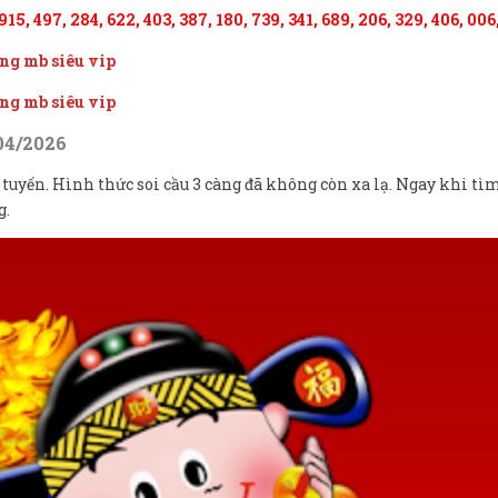
915, 497, 284, 622, 403, 387, 180, 739, 341, 689, 206, 329, 406, 006
àng mb siêu vip
àng mb siêu vip
04/2026
uyến. Hình thức soi cầu 3 càng đã không còn xa lạ. Ngay khi tìm
g.