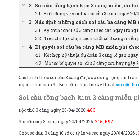
Soi cầu rồng bạch kim 3 càng miễn phí h
Hiểu đúng về ý nghĩa soi cầu 3 càng ngày 20/
Xác định những cách soi cầu ba càng MB 
Kỹ thuật chốt số 3 càng theo các ngày trong
Tiêu chí lựa chọn cách chốt số 3 càng miễn
Bí quyết soi cầu ba càng MB miễn phí the
Kết hợp kỹ thuật dự đoán 3 càng lô gan ngày
Một số bí quyết soi cầu 3 càng cực hay ngày 
Các hình thức soi cầu 3 càng được áp dụng rộng rãi trê
người chơi bối rối. Bạn cần chọn lọc kỹ thuật
soi cầu ba
Soi cầu rồng bạch kim 3 càng miễn 
Độc thủ 3 càng ngày 20/04/2026:
483
Soi cầu cặp 3 càng ngày 20/04/2026:
215, 597
Chốt số dàn 3 càng 10 số có tỷ lệ về cao ngày 20/04/2026 :