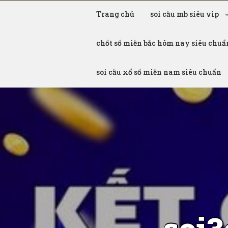
Trang chủ
soi cầu mb siêu vip
chốt số miền bắc hôm nay siêu chuẩ
soi cầu xổ số miền nam siêu chuẩn
soi