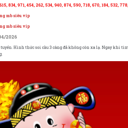
615, 834, 971, 454, 262, 534, 940, 874, 590, 718, 670, 184, 532, 778
àng mb siêu vip
àng mb siêu vip
04/2026
uyến. Hình thức soi cầu 3 càng đã không còn xa lạ. Ngay khi tìm
g.