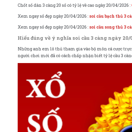
Chốt số dàn 3 càng 20 số có tỷ lệ về cao ngày 20/04/2026 :
Xem ngay số đẹp ngày 20/04/2026 :
soi cầu bạch thủ 3 c
Xem ngay số đẹp ngày 20/04/2026 :
soi cầu song thủ 3 c
Hiểu đúng về ý nghĩa soi cầu 3 càng ngày 20/
Những anh em lô thủ tham gia vào bộ môn cá cược trực t
người chơi mới đã có cách chấp nhận biết tỷ lệ cầu 3 càn