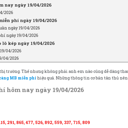
ôm nay ngày 19/04/2026
04/2026
miễn phí ngày 19/04/2026
tuần ngày 19/04/2026
phí ngày 19/04/2026
o lô kép ngày 19/04/2026
 19/04/2026
19/04/2026
n thị trường. Thế nhưng không phải anh em nào cũng dễ dàng tham
 càng MB miễn phí
hiệu quả. Những thông tin cơ bản tân thủ nên b
phí hôm nay ngày 19/04/2026
415, 291, 865, 477, 526, 892, 559, 337, 715, 809