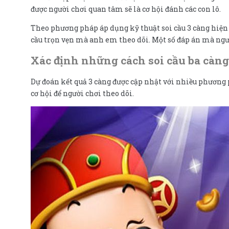
được người chơi quan tâm sẽ là cơ hội đánh các con lô.
Theo phương pháp áp dụng kỹ thuật soi cầu 3 càng hiện
cầu trọn vẹn mà anh em theo dõi. Một số đáp án mà ngườ
Xác định những cách soi cầu ba càn
Dự đoán kết quả 3 càng được cập nhật với nhiều phươn
cơ hội để người chơi theo dõi.