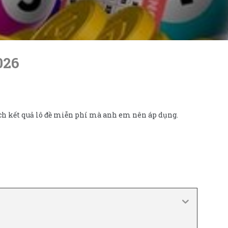
026
ch kết quả lô đề miễn phí mà anh em nên áp dụng.