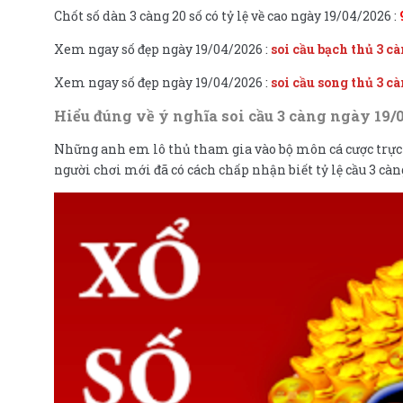
Chốt số dàn 3 càng 20 số có tỷ lệ về cao ngày 19/04/2026 :
Xem ngay số đẹp ngày 19/04/2026 :
soi cầu bạch thủ 3 c
Xem ngay số đẹp ngày 19/04/2026 :
soi cầu song thủ 3 c
Hiểu đúng về ý nghĩa soi cầu 3 càng ngày 19/
Những anh em lô thủ tham gia vào bộ môn cá cược trực t
người chơi mới đã có cách chấp nhận biết tỷ lệ cầu 3 càn