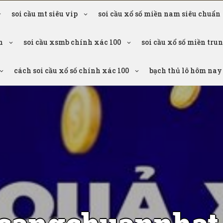
soi cầu mt siêu vip
soi cầu xổ số miền nam siêu chuẩn
n
soi cầu xsmb chính xác 100
soi cầu xổ số miền tru
cách soi cầu xổ số chính xác 100
bạch thủ lô hôm nay
3cangchuannhat