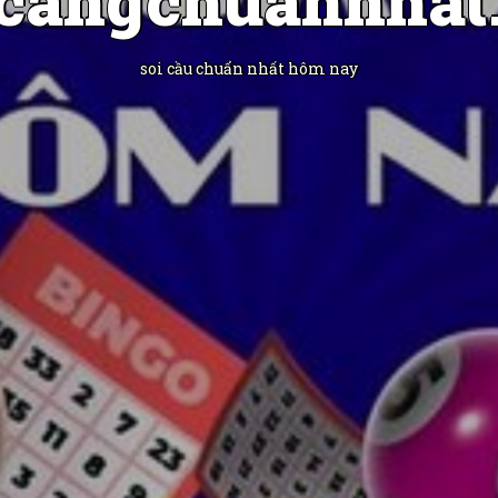
soi cầu chuẩn nhất hôm nay