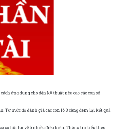
 cách ứng dụng cho đến kỹ thuật nêu cao các con số
n. Từ mức độ đánh giá các con lô 3 càng đem lại kết quả
 có cơ hội lui về ở nhiều điều kiện. Thông tin tiếp theo