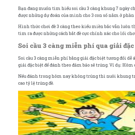
Bạn đang muốn tìm hiểu soi cầu 3 càng khung 7 ngày chí
được những dự đoán của mình cho 3 con số nằm ở phần cu
Hình thức chơi đề 3 càng theo kiểu miền bắc vẫn luôn th
tìm ra được những cách bắt đề cực chính xác cho lối chơ
Soi cầu 3 càng miễn phí qua giải đặ
Soi cầu 3 càng miễn phí bằng giải đặc biệt tương đối dễ
giải đặc biệt để đánh theo đảm bảo sẽ trúng. Ví dụ: Hôm q
Nếu đánh trong hôm nay không trúng thì nuôi khung tro
cao tỷ lệ trúng đề.