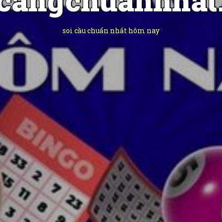
soi cầu chuẩn nhất hôm nay