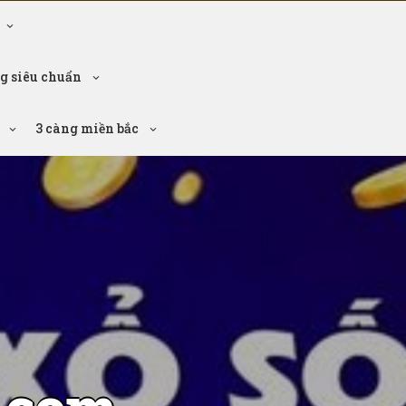
ng siêu chuẩn
3 càng miền bắc
.com