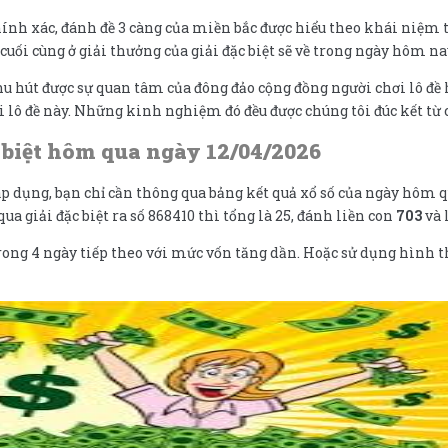
nh xác, đánh đề 3 càng của miền bắc được hiểu theo khái niệm tư
ối cùng ở giải thưởng của giải đặc biệt sẽ về trong ngày hôm na
u hút được sự quan tâm của đông đảo cộng đồng người chơi lô đề h
i lô đề này. Những kinh nghiệm đó đều được chúng tôi đúc kết từ 
c biệt hôm qua ngày 12/04/2026
 áp dụng, bạn chỉ cần thông qua bảng kết quả xổ số của ngày hôm q
ua giải đặc biệt ra số 868410 thì tổng là 25, đánh liền con
703
và 
ng 4 ngày tiếp theo với mức vốn tăng dần. Hoặc sử dụng hình th