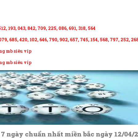
512, 193, 043, 842, 709, 225, 086, 691, 318, 564
079, 685, 420, 102, 646, 790, 902, 657, 745, 154, 568, 797, 252, 26
àng mb siêu vip
àng mb siêu vip
 7 ngày chuẩn nhất miền bắc ngày 12/04/