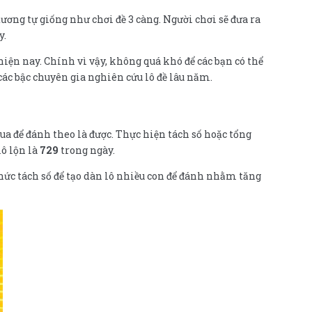
ơng tự giống như chơi đề 3 càng. Người chơi sẽ đưa ra
y.
iện nay. Chính vì vậy, không quá khó để các bạn có thể
các bậc chuyên gia nghiên cứu lô đề lâu năm.
ua để đánh theo là được. Thực hiện tách số hoặc tổng
lô lộn là
729
trong ngày.
ức tách số để tạo dàn lô nhiều con để đánh nhằm tăng