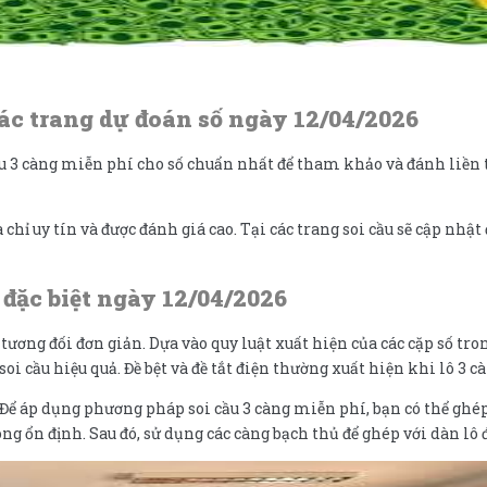
ác trang dự đoán số ngày 12/04/2026
ầu 3 càng miễn phí cho số chuẩn nhất để tham khảo và đánh liền 
a chỉ uy tín và được đánh giá cao. Tại các trang soi cầu sẽ cập nhậ
 đặc biệt ngày 12/04/2026
 tương đối đơn giản. Dựa vào quy luật xuất hiện của các cặp số tro
oi cầu hiệu quả. Đề bệt và đề tắt điện thường xuất hiện khi lô 3 c
. Để áp dụng phương pháp soi cầu 3 càng miễn phí, bạn có thể ghép
ng ổn định. Sau đó, sử dụng các càng bạch thủ để ghép với dàn lô