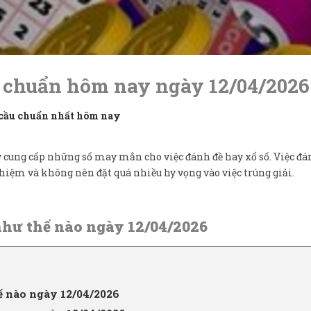
êu chuẩn hôm nay ngày 12/04/2026
 cầu chuẩn nhất hôm nay
y cung cấp những số may mắn cho việc đánh đề hay xổ số. Việc đánh
hiệm và không nên đặt quá nhiều hy vọng vào việc trúng giải.
như thế nào ngày 12/04/2026
ế nào ngày 12/04/2026