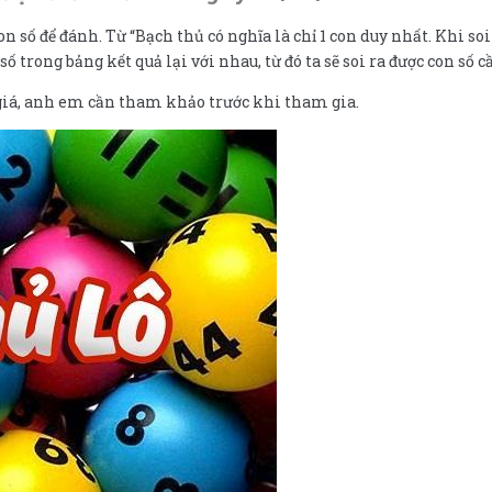
con số để đánh. Từ “Bạch thủ có nghĩa là chỉ 1 con duy nhất. Khi so
số trong bảng kết quả lại với nhau, từ đó ta sẽ soi ra được con số 
giá, anh em cần tham khảo trước khi tham gia.