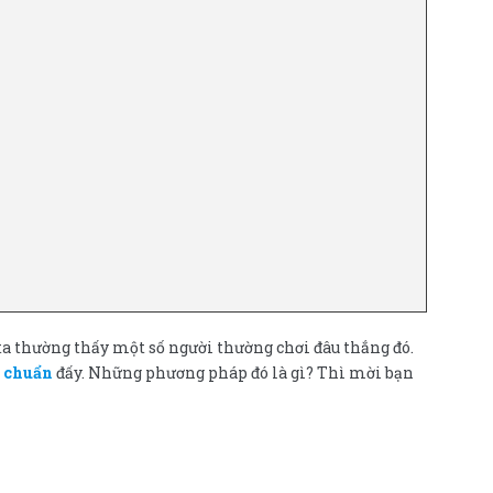
 ta thường thấy một số người thường chơi đâu thắng đó.
u chuẩn
đấy. Những phương pháp đó là gì? Thì mời bạn