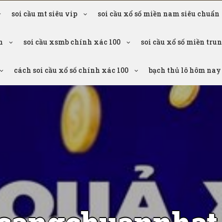
soi cầu mt siêu vip
soi cầu xổ số miền nam siêu chuẩn
n
soi cầu xsmb chính xác 100
soi cầu xổ số miền tru
cách soi cầu xổ số chính xác 100
bạch thủ lô hôm nay
3cangchuannhat