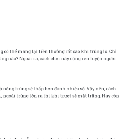
g có thể mang lại tiền thưởng rất cao khi trúng lô. Chỉ
hông nào? Ngoài ra, cách chơi này cũng rèn luyện người
khả năng trúng sẽ thấp hơn đánh nhiều số. Vậy nên, cách
 ngoài trúng lớn ra thì khi trượt sẽ mất trắng. Hay còn