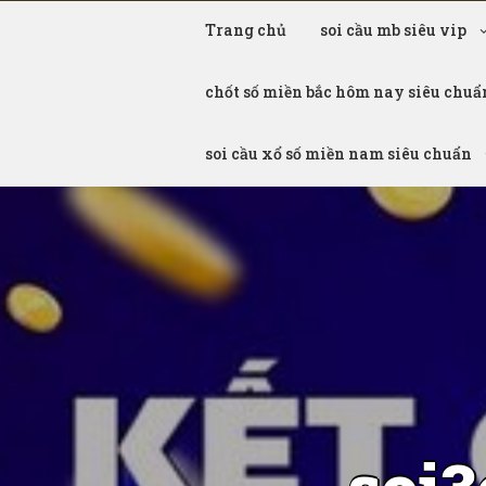
Trang chủ
soi cầu mb siêu vip
chốt số miền bắc hôm nay siêu chuẩ
soi cầu xổ số miền nam siêu chuẩn
soi