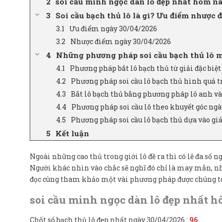
soi cầu minh ngọc dàn lô đẹp nhất hôm n
Soi cầu bạch thủ lô là gì? Ưu điểm nhược 
Ưu điểm ngày 30/04/2026
Nhược điểm ngày 30/04/2026
Những phương pháp soi cầu bạch thủ lô m
Phương pháp bắt lô bạch thủ từ giải đặc biệ
Phương pháp soi cầu lô bạch thủ hình quả 
Bắt lô bạch thủ bằng phương pháp lô anh v
Phương pháp soi cầu lô theo khuyết góc ng
Phương pháp soi cầu lô bạch thủ dựa vào giả
Kết luận
Ngoài những cao thủ trong giới lô đề ra thì có lẽ đa số
Người khác nhìn vào chắc sẽ nghĩ đó chỉ là may mắn, n
đọc cùng tham khảo một vài phương pháp được chúng tôi
soi cầu minh ngọc dàn lô đẹp nhất 
Chốt số bạch thủ lô đẹp nhất ngày 30/04/2026 :
96