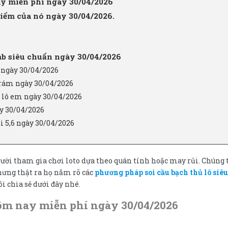
ay miễn phí ngày 30/04/2026
điểm của nó ngày 30/04/2026.
b siêu chuẩn ngày 30/04/2026
t ngày 30/04/2026
trám ngày 30/04/2026
à lô em ngày 30/04/2026
ày 30/04/2026
i 5,6 ngày 30/04/2026
 người tham gia chơi loto dựa theo quán tính hoặc may rủi. Chúng
hưng thật ra họ nắm rõ các
phương pháp soi cầu bạch thủ lô siê
 chia sẻ dưới đây nhé.
hôm nay miễn phí ngày 30/04/2026