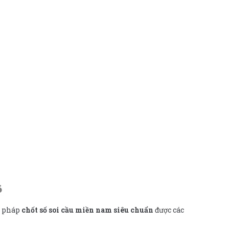
6
g pháp
chốt số soi cầu miền nam siêu chuẩn
được các