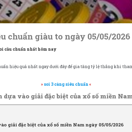
êu chuẩn giàu to ngày 05/05/2026
oi cầu chuẩn nhất hôm nay
huẩn hiệu quả nhất ngay dưới đây để gia tăng tỷ lệ thắng khi tha
»
soi 3 càng siêu chuẩn
«
 dựa vào giải đặc biệt của xổ số miền Na
vào giải đặc biệt của xổ số miền Nam ngày 05/05/2026