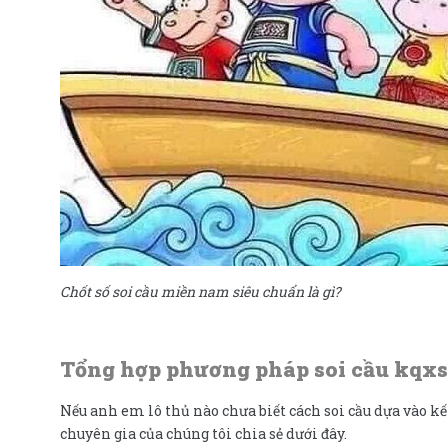
Chốt số soi cầu miền nam siêu chuẩn là gì?
Tổng hợp phương pháp soi cầu kqxs
Nếu anh em lô thủ nào chưa biết cách soi cầu dựa vào 
chuyên gia của chúng tôi chia sẻ dưới đây.