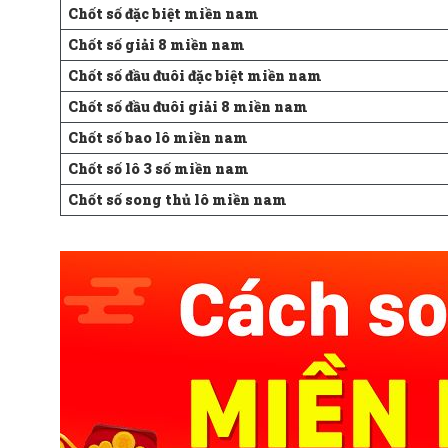
Chốt số đặc biệt miền nam
Chốt số giải 8 miền nam
Chốt số đầu đuôi đặc biệt miền nam
Chốt số đầu đuôi giải 8 miền nam
Chốt số bao lô miền nam
Chốt số lô 3 số miền nam
Chốt số song thủ lô miền nam