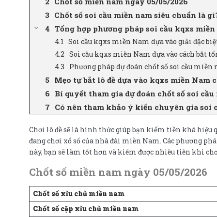
Chốt số miền nam ngày 05/05/2026
Chốt số soi cầu miền nam siêu chuẩn là gì
Tổng hợp phương pháp soi cầu kqxs miền
Soi cầu kqxs miền Nam dựa vào giải đặc biệ
Soi cầu kqxs miền Nam dựa vào cách bắt tổ
Phương pháp dự đoán chốt số soi cầu miền 
Mẹo tự bắt lô đề dựa vào kqxs miền Nam 
Bí quyết tham gia dự đoán chốt số soi cầ
Có nên tham khảo ý kiến chuyên gia soi
Chơi lô đề sẽ là hình thức giúp bạn kiếm tiền khá hiệu 
đang chơi xổ số của nhà đài miền Nam. Các phương ph
này, bạn sẽ làm tốt hơn và kiếm được nhiều tiền khi ch
Chốt số miền nam ngày 05/05/2026
Chốt số xỉu chủ miền nam
Chốt số cặp xỉu chủ miền nam