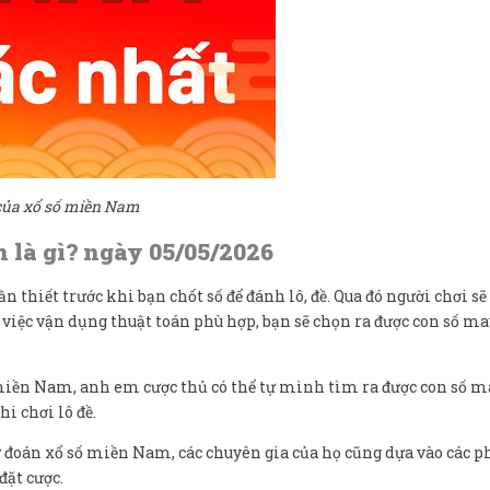
 của xổ số miền Nam
 là gì? ngày 05/05/2026
thiết trước khi bạn chốt số để đánh lô, đề. Qua đó người chơi sẽ
iệc vận dụng thuật toán phù hợp, bạn sẽ chọn ra được con số ma
miền Nam, anh em cược thủ có thể tự mình tìm ra được con số ma
i chơi lô đề.
 đoán xổ số miền Nam, các chuyên gia của họ cũng dựa vào các 
ặt cược.