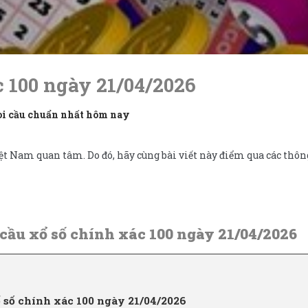
c 100 ngày 21/04/2026
oi cầu chuẩn nhất hôm nay
 Việt Nam quan tâm. Do đó, hãy cùng bài viết này điểm qua các thôn
 cầu xổ số chính xác 100 ngày 21/04/2026
ổ số chính xác 100 ngày 21/04/2026