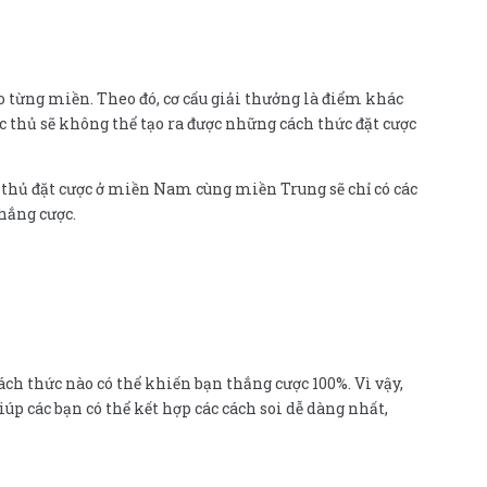
o từng miền. Theo đó, cơ cấu giải thưởng là điểm khác
c thủ sẽ không thể tạo ra được những cách thức đặt cược
ược thủ đặt cược ở miền Nam cùng miền Trung sẽ chỉ có các
thắng cược.
ách thức nào có thể khiến bạn thắng cược 100%. Vì vậy,
iúp các bạn có thể kết hợp các cách soi dễ dàng nhất,