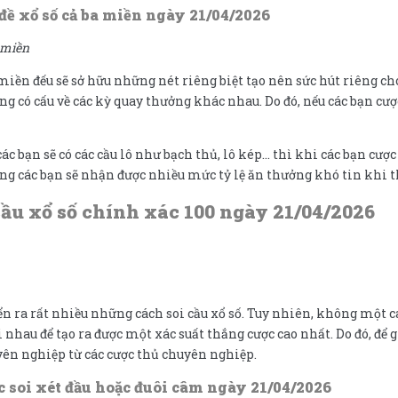
 đề xổ số cả ba miền ngày 21/04/2026
a miền
miền đếu sẽ sở hữu những nét riêng biệt tạo nên sức hút riêng ch
g có cấu về các kỳ quay thưởng khác nhau. Do đó, nếu các bạn cượ
, các bạn sẽ có các cầu lô như bạch thủ, lô kép… thì khi các bạn c
rung các bạn sẽ nhận được nhiều mức tỷ lệ ăn thưởng khó tin khi 
ầu xổ số chính xác 100 ngày 21/04/2026
iển ra rất nhiều những cách soi cầu xổ số. Tuy nhiên, không một c
i nhau để tạo ra được một xác suất thắng cược cao nhất. Do đó, để g
yên nghiệp từ các cược thủ chuyên nghiệp.
ệc soi xét đầu hoặc đuôi câm ngày 21/04/2026