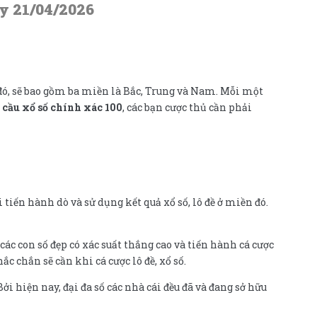
y 21/04/2026
o đó, sẽ bao gồm ba miền là Bắc, Trung và Nam. Mỗi một
 cầu xổ số chính xác 100
, các bạn cược thủ cần phải
 tiến hành dò và sử dụng kết quả xổ số, lô đề ở miền đó.
 các con số đẹp có xác suất thắng cao và tiến hành cá cược
ắc chắn sẽ cần khi cá cược lô đề, xổ số.
Bởi hiện nay, đại đa số các nhà cái đều đã và đang sở hữu