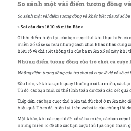
So sánh một vài điểm tương đồng và
So sánh một vài điểm tương đồng và khác biệt của xổ số ba
»
Soi cầu dàn lô 10 số miền Bắc
«
Ở thời điểm hiện tại, các bạn cược thủ khi thực hiện cá 
miền xổ số sẽ sở hữu những cách chơi khác nhau cùng các
hiểu rõ về chi tiết thông tin của ba miền xổ số này khi th
Những điểm tương đồng của trò chơi cá cược l
Những điểm tương đồng của trò chơi cá cược lô đề xổ số cả
Đầu tiên, về khía cạnh quay thưởng ở cả ba miền, các bạn 
Từ đó, các bạn mới có thể tính toán dự đoán các kết quả
Tiếp đến, các bạn cược thủ hiện tại dù chơi ở miền nào đề
hiệu quả. Theo đó, hiện tại trên website của chúng tôi đa
Mặt khác, khi cá cược lô đề, xổ số ba miền, các bạn cược 
những miền lô đề cho các bạn cược thủ lựa chọn tham gi