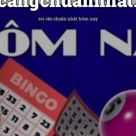
soi cầu chuẩn nhất hôm nay