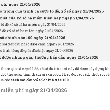
 phí ngày 21/04/2026
 trong quá trình cá cược lô đề, xổ số ngày 21/04/2026
biệt của xổ số ba miền hiện nay ngày 21/04/2026
lô đề xổ số cả ba miền ngày 21/04/2026
ô đề xổ số cả ba miền ngày 21/04/2026
số chính xác 100 ngày 21/04/2026
ệc soi xét đầu hoặc đuôi câm ngày 21/04/2026
c tính tổng đề giải đặc biệt ngày 21/04/2026
 đạt được những giải thưởng hấp dẫn ngày 21/04/2026
 tham gia cá cược lô đề, xổ số dù trò chơi này đã được xây dựng kh
ược thủ quan tâm tham gia cá cược. Theo đó, các cách thức soi cầu
qua các
cách soi cầu xổ số chính xác 100
.
 miễn phí ngày 21/04/2026