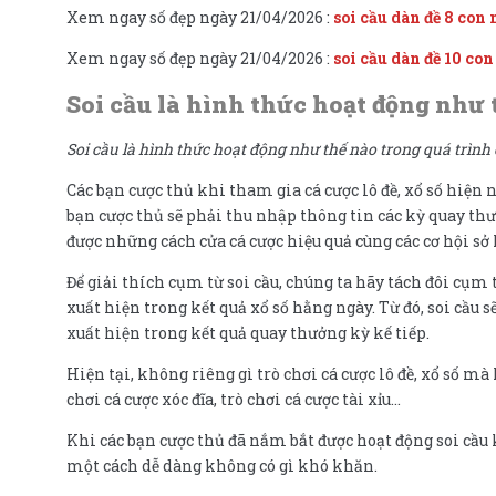
Xem ngay số đẹp ngày 21/04/2026 :
soi cầu dàn đề 8 con 
Xem ngay số đẹp ngày 21/04/2026 :
soi cầu dàn đề 10 con
Soi cầu là hình thức hoạt động như t
Soi cầu là hình thức hoạt động như thế nào trong quá trình c
Các bạn cược thủ khi tham gia cá cược lô đề, xổ số hiện
bạn cược thủ sẽ phải thu nhập thông tin các kỳ quay thư
được những cách cửa cá cược hiệu quả cùng các cơ hội sở
Để giải thích cụm từ soi cầu, chúng ta hãy tách đôi cụm 
xuất hiện trong kết quả xổ số hằng ngày. Từ đó, soi cầu 
xuất hiện trong kết quả quay thưởng kỳ kế tiếp.
Hiện tại, không riêng gì trò chơi cá cược lô đề, xổ số mà 
chơi cá cược xóc đĩa, trò chơi cá cược tài xỉu…
Khi các bạn cược thủ đã nắm bắt được hoạt động soi cầu k
một cách dễ dàng không có gì khó khăn.