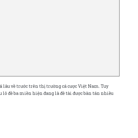
á lâu về trước trên thị trường cá cược Việt Nam. Tuy
 lô đề ba miền hiện đang là đề tài được bàn tán nhiều