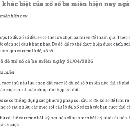
 khác biệt của xổ số ba miền hiện nay ngà
 miền hiện nay
cược lô đề, xổ số đều sẽ có thể lựa chọn ba miền để tham gia. The
 cách soi cầu khác nhau. Do đó, để có thể thực hiện được
cách soi
am gia cá cược lô đề, xổ số.
ô đề xổ số cả ba miền ngày 21/04/2026
 ba miền
cược thủ nếu lựa chọn đặt cược lô đề, xổ số ở miền nào thì sẽ phải
 các cược chính xác cũng như hợp lý nhất.
u sẽ có thể áp dụng các phương pháp soi cầu lô đề, xổ số để tìm ra
ng có rất nhiều các mẹo soi cầu lô đề, xổ số mà các bạn cược thủ ch
thủ có thể cá cược ở bất kỳ nơi nào cũng như ở bất kỳ nhà cái nào. 
a cá cược.