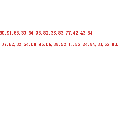
 30, 91, 68, 30, 64, 98, 82, 35, 83, 77, 42, 43, 54
 07, 62, 32, 54, 00, 96, 06, 88, 52, 11, 52, 24, 84, 81, 62, 03,