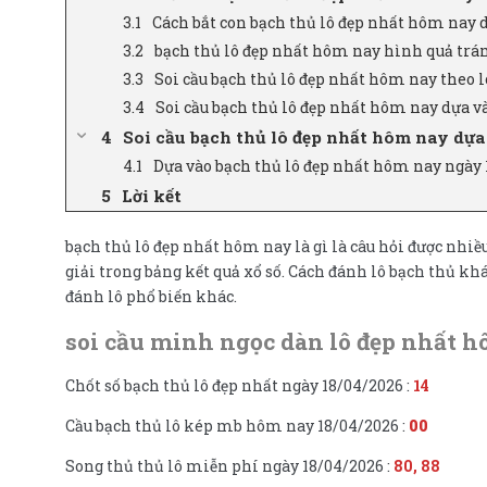
Cách bắt con bạch thủ lô đẹp nhất hôm nay 
bạch thủ lô đẹp nhất hôm nay hình quả trá
Soi cầu bạch thủ lô đẹp nhất hôm nay theo l
Soi cầu bạch thủ lô đẹp nhất hôm nay dựa v
Soi cầu bạch thủ lô đẹp nhất hôm nay dựa
Dựa vào bạch thủ lô đẹp nhất hôm nay ngày 
Lời kết
bạch thủ lô đẹp nhất hôm nay là gì là câu hỏi được nhiều
giải trong bảng kết quả xổ số. Cách đánh lô bạch thủ k
đánh lô phổ biến khác.
soi cầu minh ngọc dàn lô đẹp nhất 
Chốt số bạch thủ lô đẹp nhất ngày 18/04/2026 :
14
Cầu bạch thủ lô kép mb hôm nay 18/04/2026 :
00
Song thủ thủ lô miễn phí ngày 18/04/2026 :
80, 88