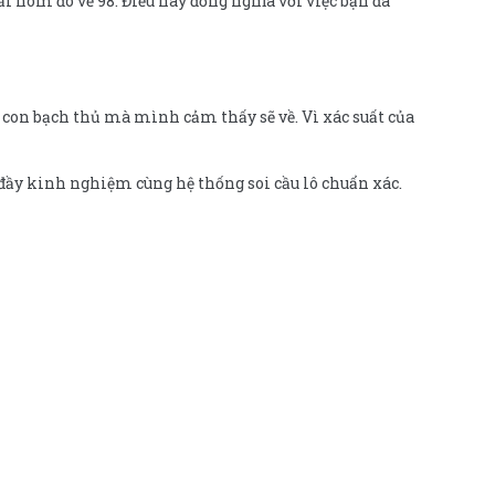
iải hôm đó về 98. Điều này đồng nghĩa với việc bạn đã
 con bạch thủ mà mình cảm thấy sẽ về. Vì xác suất của
đầy kinh nghiệm cùng hệ thống soi cầu lô chuẩn xác.