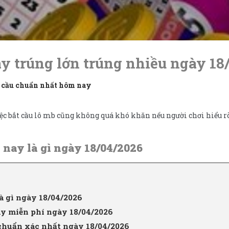
y trúng lớn trúng nhiều ngày 18
i cầu chuẩn nhất hôm nay
iệc bắt cầu lô mb cũng không quá khó khăn nếu người chơi hiểu rõ
 nay là gì ngày 18/04/2026
à gì ngày 18/04/2026
ay miễn phí ngày 18/04/2026
chuẩn xác nhất ngày 18/04/2026