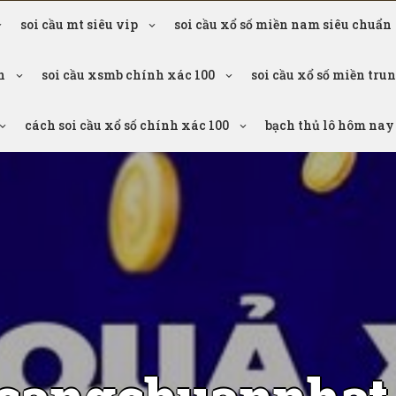
soi cầu mt siêu vip
soi cầu xổ số miền nam siêu chuẩn
n
soi cầu xsmb chính xác 100
soi cầu xổ số miền tru
cách soi cầu xổ số chính xác 100
bạch thủ lô hôm nay
3cangchuannhat