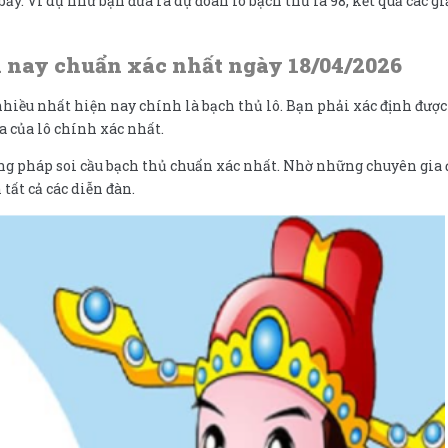
 bẩy. Ví dụ như bạn đưa ra dự đoán lô bạch thủ là 98, kết quả các g
m nay chuẩn xác nhất ngày 18/04/2026
iều nhất hiện nay chính là bạch thủ lô. Bạn phải xác định được
a của lô chính xác nhất.
g pháp soi cầu bạch thủ chuẩn xác nhất. Nhờ những chuyên gia 
tất cả các diễn đàn.