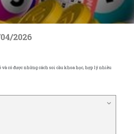
/04/2026
 và có được những cách soi cầu khoa học, hợp lý nhiều