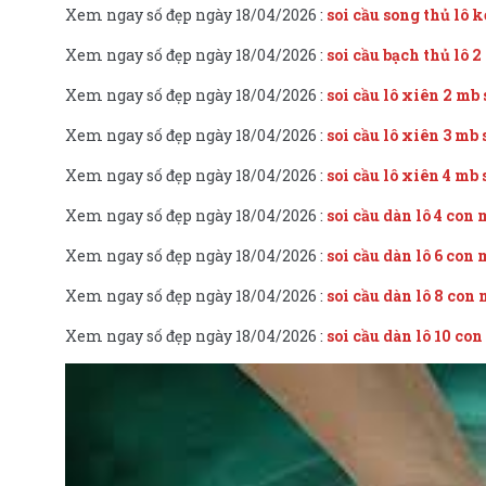
Xem ngay số đẹp ngày 18/04/2026 :
soi cầu song thủ lô 
Xem ngay số đẹp ngày 18/04/2026 :
soi cầu bạch thủ lô 
Xem ngay số đẹp ngày 18/04/2026 :
soi cầu lô xiên 2 mb 
Xem ngay số đẹp ngày 18/04/2026 :
soi cầu lô xiên 3 mb 
Xem ngay số đẹp ngày 18/04/2026 :
soi cầu lô xiên 4 mb 
Xem ngay số đẹp ngày 18/04/2026 :
soi cầu dàn lô 4 con 
Xem ngay số đẹp ngày 18/04/2026 :
soi cầu dàn lô 6 con 
Xem ngay số đẹp ngày 18/04/2026 :
soi cầu dàn lô 8 con 
Xem ngay số đẹp ngày 18/04/2026 :
soi cầu dàn lô 10 con